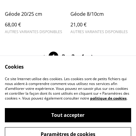
Géode 20/25 cm
Géode 8/10cm
68,00 €
21,00 €
AUTRES VARIANTES DISPONIBLES
AUTRES VARIANTES DISPONIBLES
1
2
3
4
Cookies
Ce site Internet utilise des cookies. Les cookies sont de petits fichiers qui
nous aident à comprendre comment vous utilisez nos services afin
d'améliorer votre expérience. Vous pouvez en savoir plus sur ces cookies
Contact Us
Legal Terms
et contrôler la façon dont ils sont utilisés en cliquant sur « Paramètres des
Privacy Policy
Cookie Policy
cookies ». Vous pouvez également consulter notre
politique de cookies
.
Tout accepter
©
2026
Marie Charlotte Jeanjean
Paramètres de cookies