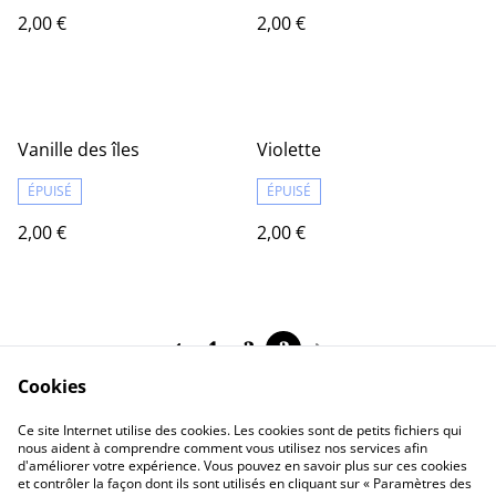
2,00 €
2,00 €
Vanille des îles
Violette
ÉPUISÉ
ÉPUISÉ
2,00 €
2,00 €
1
2
3
Cookies
Ce site Internet utilise des cookies. Les cookies sont de petits fichiers qui
nous aident à comprendre comment vous utilisez nos services afin
d'améliorer votre expérience. Vous pouvez en savoir plus sur ces cookies
Contact Us
Legal Terms
et contrôler la façon dont ils sont utilisés en cliquant sur « Paramètres des
Privacy Policy
Cookie Policy