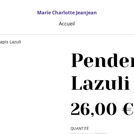
Marie Charlotte Jeanjean
Accueil
apis Lazuli
Penden
Lazuli
26,00 €
QUANTITÉ