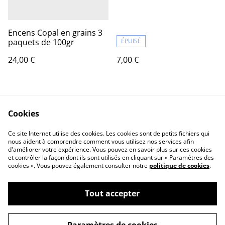
Encens Copal en grains 3
paquets de 100gr
ÉPUISÉ
24,00 €
7,00 €
Cookies
Ce site Internet utilise des cookies. Les cookies sont de petits fichiers qui
nous aident à comprendre comment vous utilisez nos services afin
d'améliorer votre expérience. Vous pouvez en savoir plus sur ces cookies
Contact Us
Legal Terms
et contrôler la façon dont ils sont utilisés en cliquant sur « Paramètres des
Privacy Policy
Cookie Policy
cookies ». Vous pouvez également consulter notre
politique de cookies
.
Tout accepter
©
2026
Marie Charlotte Jeanjean