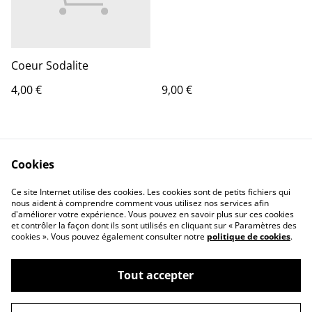
Coeur Sodalite
4,00 €
9,00 €
Cookies
Ce site Internet utilise des cookies. Les cookies sont de petits fichiers qui
nous aident à comprendre comment vous utilisez nos services afin
d'améliorer votre expérience. Vous pouvez en savoir plus sur ces cookies
Contact Us
Legal Terms
et contrôler la façon dont ils sont utilisés en cliquant sur « Paramètres des
Privacy Policy
Cookie Policy
cookies ». Vous pouvez également consulter notre
politique de cookies
.
Tout accepter
©
2026
Marie Charlotte Jeanjean