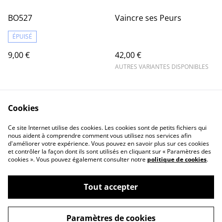
BO527
Vaincre ses Peurs
ÉPUISÉ
9,00 €
42,00 €
AUTRES VARIANTES DISPONIBLES
Cookies
Ce site Internet utilise des cookies. Les cookies sont de petits fichiers qui
nous aident à comprendre comment vous utilisez nos services afin
d'améliorer votre expérience. Vous pouvez en savoir plus sur ces cookies
Contact Us
Legal Terms
et contrôler la façon dont ils sont utilisés en cliquant sur « Paramètres des
Privacy Policy
Cookie Policy
cookies ». Vous pouvez également consulter notre
politique de cookies
.
Tout accepter
©
2026
Marie Charlotte Jeanjean
Paramètres de cookies