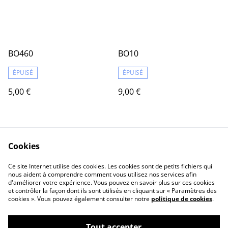
BO460
BO10
ÉPUISÉ
ÉPUISÉ
5,00 €
9,00 €
Cookies
Ce site Internet utilise des cookies. Les cookies sont de petits fichiers qui
nous aident à comprendre comment vous utilisez nos services afin
d'améliorer votre expérience. Vous pouvez en savoir plus sur ces cookies
Contact Us
Legal Terms
et contrôler la façon dont ils sont utilisés en cliquant sur « Paramètres des
Privacy Policy
Cookie Policy
cookies ». Vous pouvez également consulter notre
politique de cookies
.
Tout accepter