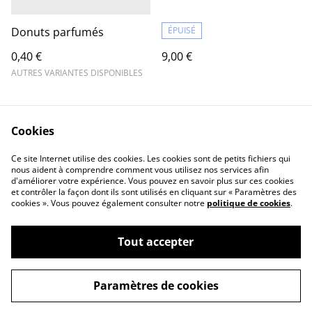
Donuts parfumés
ÉPUISÉ
0,40 €
9,00 €
AUTRES VARIANTES DISPONIBLES
Cookies
Ce site Internet utilise des cookies. Les cookies sont de petits fichiers qui
nous aident à comprendre comment vous utilisez nos services afin
d'améliorer votre expérience. Vous pouvez en savoir plus sur ces cookies
Contact Us
Legal Terms
et contrôler la façon dont ils sont utilisés en cliquant sur « Paramètres des
Privacy Policy
Cookie Policy
cookies ». Vous pouvez également consulter notre
politique de cookies
.
Tout accepter
©
2026
Marie Charlotte Jeanjean
Paramètres de cookies
powered by