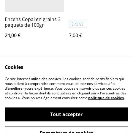
Encens Copal en grains 3
paquets de 100gr
ÉPUISÉ
24,00 €
7,00 €
Cookies
Ce site Internet utilise des cookies. Les cookies sont de petits fichiers qui
nous aident à comprendre comment vous utilisez nos services afin
d'améliorer votre expérience. Vous pouvez en savoir plus sur ces cookies
Contact Us
Legal Terms
et contrôler la façon dont ils sont utilisés en cliquant sur « Paramètres des
Privacy Policy
Cookie Policy
cookies ». Vous pouvez également consulter notre
politique de cookies
.
Tout accepter
©
2026
Marie Charlotte Jeanjean