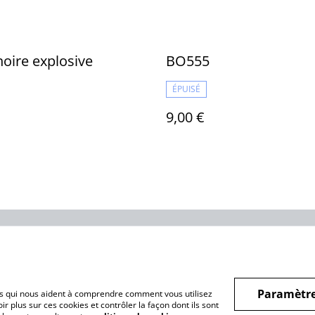
noire explosive
BO555
ÉPUISÉ
9,00 €
Legal Terms
Privacy Policy
Cookie 
Paramètre
hiers qui nous aident à comprendre comment vous utilisez
r plus sur ces cookies et contrôler la façon dont ils sont