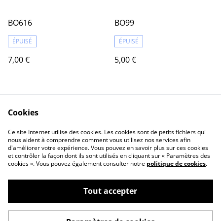
BO616
BO99
ÉPUISÉ
ÉPUISÉ
7,00 €
5,00 €
Cookies
Ce site Internet utilise des cookies. Les cookies sont de petits fichiers qui
nous aident à comprendre comment vous utilisez nos services afin
d'améliorer votre expérience. Vous pouvez en savoir plus sur ces cookies
Contact Us
Legal Terms
et contrôler la façon dont ils sont utilisés en cliquant sur « Paramètres des
Privacy Policy
Cookie Policy
cookies ». Vous pouvez également consulter notre
politique de cookies
.
Tout accepter
©
2026
Marie Charlotte Jeanjean