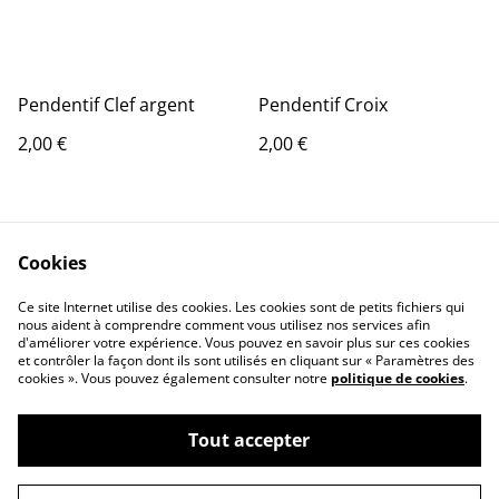
Pendentif Clef argent
Pendentif Croix
2,00 €
2,00 €
Cookies
Ce site Internet utilise des cookies. Les cookies sont de petits fichiers qui
nous aident à comprendre comment vous utilisez nos services afin
d'améliorer votre expérience. Vous pouvez en savoir plus sur ces cookies
Contact Us
Legal Terms
et contrôler la façon dont ils sont utilisés en cliquant sur « Paramètres des
Privacy Policy
Cookie Policy
cookies ». Vous pouvez également consulter notre
politique de cookies
.
Tout accepter
©
2026
Marie Charlotte Jeanjean